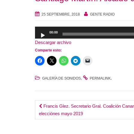
25 SEPTIEMBRE, 2018
GENTE RADIO
Reproductor
00:00
de
Descargar archivo
audio
Comparte esto:
.
.
GALERÍA DE SONIDOS
PERMALINK
Post
Francis Glez. Secretario Gral. Coalición Canari
elecciónes mayo 2019
navigation