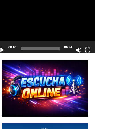
deo
00:00
00:51