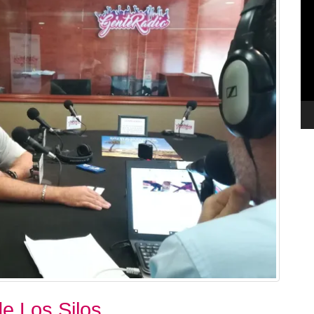
de
ví
de Los Silos