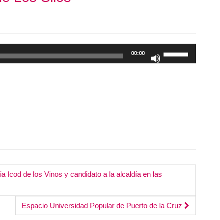
Utiliza
00:00
las
teclas
de
flecha
arriba/abajo
para
aumentar
o
disminuir
el
a Icod de los Vinos y candidato a la alcaldía en las
volumen.
Espacio Universidad Popular de Puerto de la Cruz