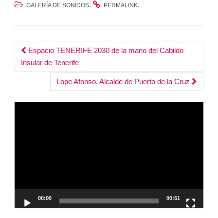
.
.
GALERÍA DE SONIDOS
PERMALINK
Post
Espacio TENERIFE 2030 de la mano del Cabildo
Insular de Tenerife
navigation
Lope Afonso. Alcalde de Puerto de la Cruz
Reproductor
de
vídeo
00:00
00:51