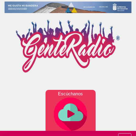
Escúchanos