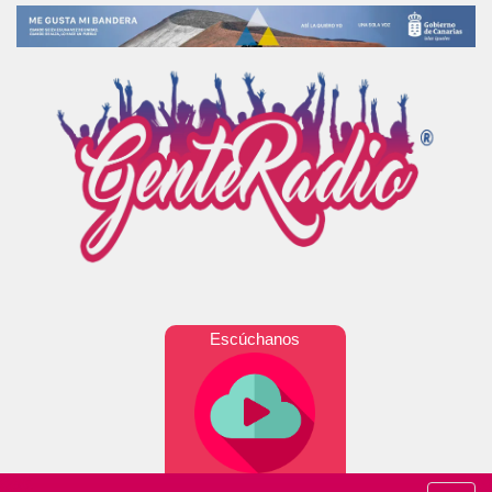
Escúchanos