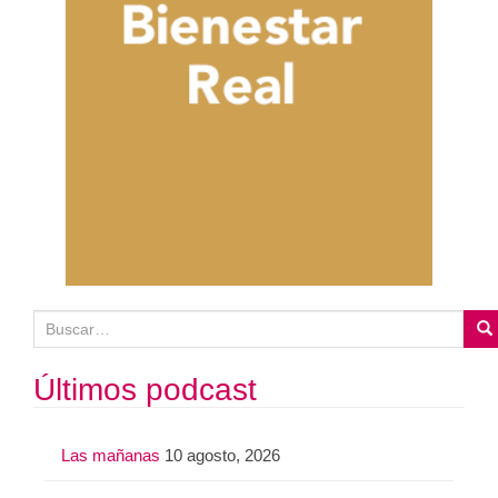
B
u
s
Últimos podcast
c
a
Las mañanas
10 agosto, 2026
r
: