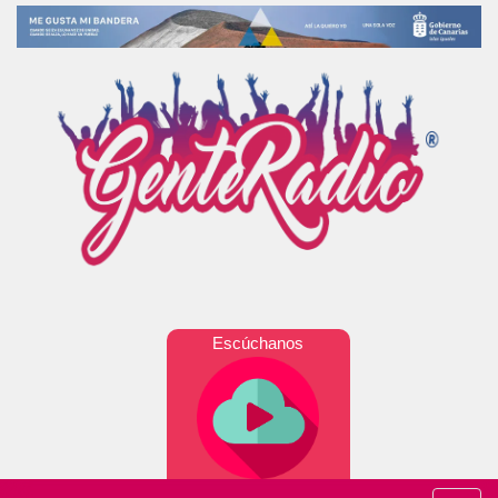
Escúchanos