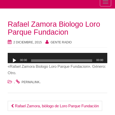
T
o
g
Rafael Zamora Biologo Loro
g
l
Parque Fundacion
e
n
2 DICIEMBRE, 2015
GENTE RADIO
a
v
Reproductor
00:00
00:00
i
de
«Rafael Zamora Biologo Loro Parque Fundacion». Género:
g
audio
Otro.
a
t
.
.
PERMALINK
i
o
n
Post
Rafael Zamora, biólogo de Loro Parque Fundación