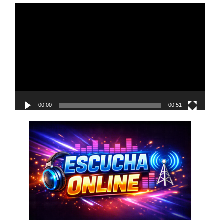
navigation
Reproductor
de
vídeo
00:00
00:51