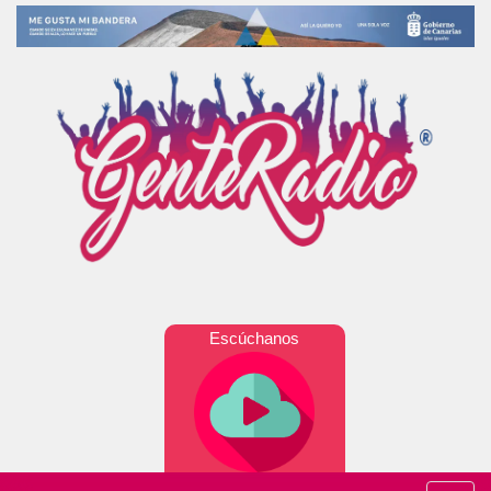
Escúchanos