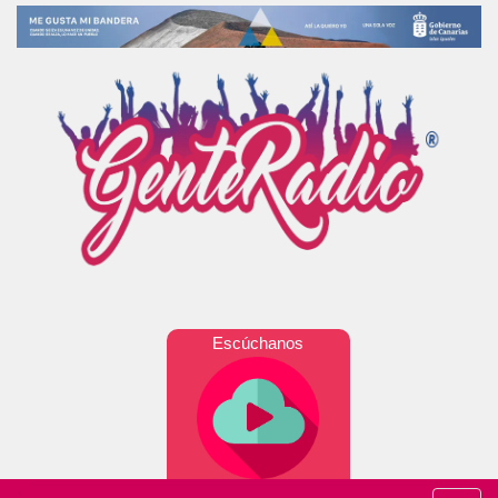
Escúchanos