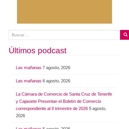
B
u
s
Últimos podcast
c
a
Las mañanas
7 agosto, 2026
r
:
Las mañanas
6 agosto, 2026
La Cámara de Comercio de Santa Cruz de Tenerife
y Cajasiete Presentan el Boletín de Comercio
correspondiente al II trimestre de 2026
5 agosto,
2026
Las mañanas
5 agosto, 2026