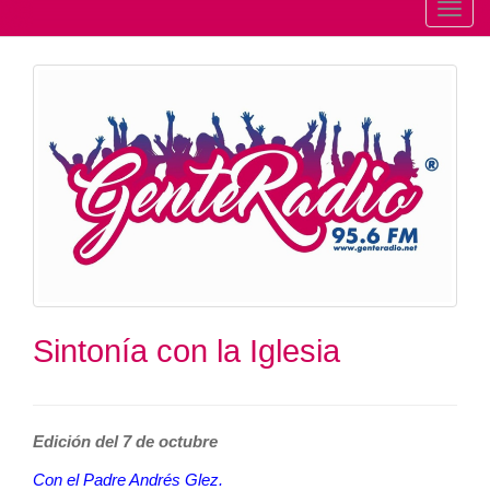
T
o
g
g
l
e
n
a
v
i
g
a
t
Sintonía con la Iglesia
i
o
n
Edición del 7 de octubre
Con el Padre Andrés Glez.