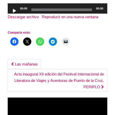
Reproductor
00:00
00:00
de
Descargar archivo
|
Reproducir en una nueva ventana
|
audio
Duración: 1:26:06
Comparte esto:
Post
Las mañanas
navigation
Acto inaugural XII edición del Festival Internacional de
Literatura de Viajes y Aventuras de Puerto de la Cruz,
PERIPLO
Reproductor
de
vídeo