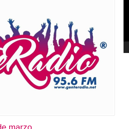
de
ví
 de marzo