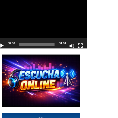
deo
00:00
00:51