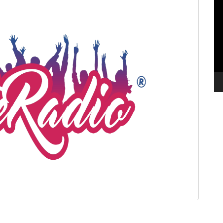
de
ví