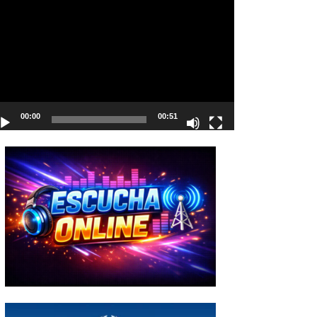
deo
00:00
00:51