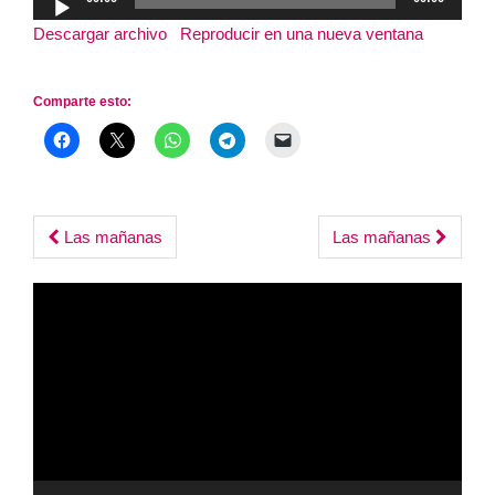
de
Descargar archivo
|
Reproducir en una nueva ventana
|
audio
Duración: 1:43:48
Comparte esto:
Post
Las mañanas
Las mañanas
navigation
Reproductor
de
vídeo