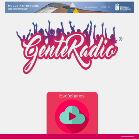
Escúchanos