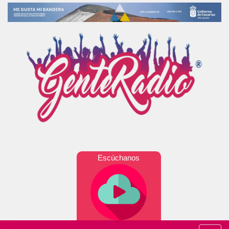
Escúchanos