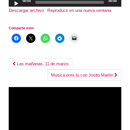
00:00
00:00
de
Descargar archivo
|
Reproducir en una nueva ventana
|
audio
Duración: 1:26:38
Comparte esto:
Post
Las mañanas. 11 de marzo
navigation
Música eres tú con Josito Martín
Reproductor
de
vídeo