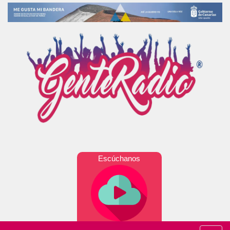
Escúchanos