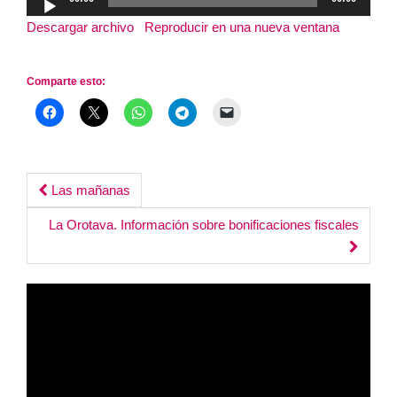
de
Descargar archivo
|
Reproducir en una nueva ventana
|
audio
Duración: 1:25:38
Comparte esto:
Post
Las mañanas
navigation
La Orotava. Información sobre bonificaciones fiscales
Reproductor
de
vídeo