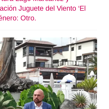
ción Juguete del Viento ‘El
énero: Otro.