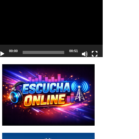
deo
00:00
00:51