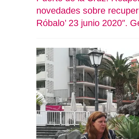
novedades sobre recupera
Róbalo’ 23 junio 2020″. G