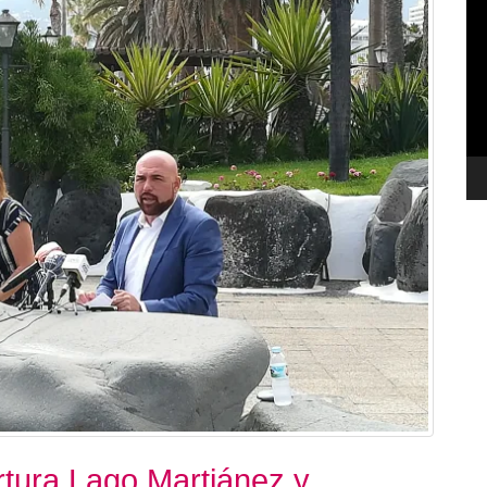
de
ví
rtura Lago Martiánez y