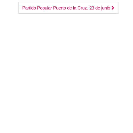
aumentar
Partido Popular Puerto de la Cruz. 23 de junio
o
disminuir
el
volumen.