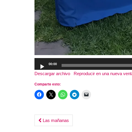
Reproductor
00:00
de
Descargar archivo
|
Reproducir en una nueva ven
audio
Comparte esto:
Post
Las mañanas