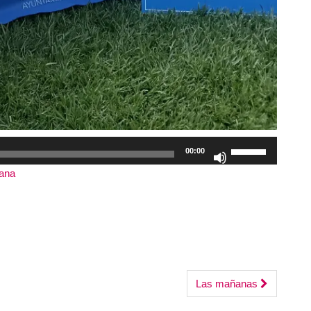
Utiliza
00:00
las
tana
|
Duración: 5:42
teclas
de
flecha
arriba/abajo
para
aumentar
Las mañanas
o
disminuir