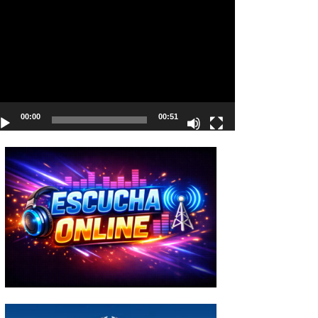
deo
00:00
00:51