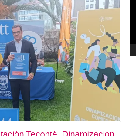
de
ví
ntación Teconté. Dinamización