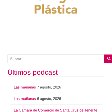
B
u
s
Últimos podcast
c
a
Las mañanas
7 agosto, 2026
r
:
Las mañanas
6 agosto, 2026
La Cámara de Comercio de Santa Cruz de Tenerife