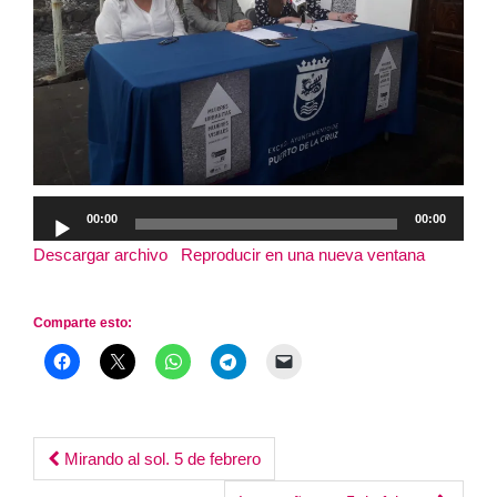
Reproductor
00:00
00:00
de
Descargar archivo
|
Reproducir en una nueva ventana
|
audio
Duración: 20:05
Comparte esto:
Post
Mirando al sol. 5 de febrero