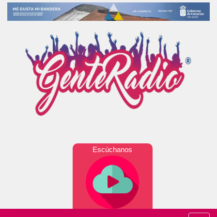
Escúchanos