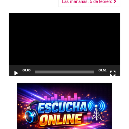
navigation
Las mañanas. 5 de febrero
Reproductor
de
vídeo
00:00
00:51