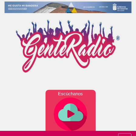
Escúchanos