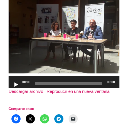
Reproductor
00:00
00:00
de
Descargar archivo
|
Reproducir en una nueva ventana
|
audio
Duración: 12:10
Comparte esto: