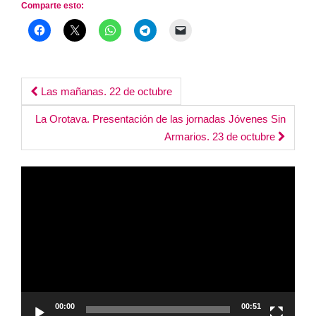
Comparte esto:
Post
Las mañanas. 22 de octubre
navigation
La Orotava. Presentación de las jornadas Jóvenes Sin
Armarios. 23 de octubre
Reproductor
de
vídeo
00:00
00:51