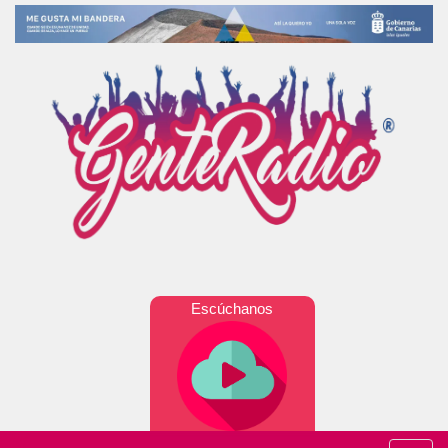
Escúchanos