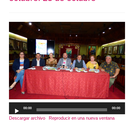
Reproductor
00:00
00:00
de
Descargar archivo
|
Reproducir en una nueva ventana
|
audio
Duración: 16:24