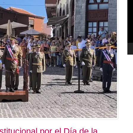
de
ví
titucional por el Día de la