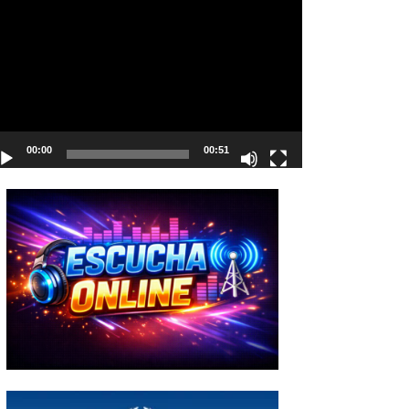
deo
00:00
00:51