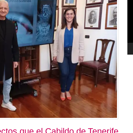
de
ví
ctos que el Cabildo de Tenerife