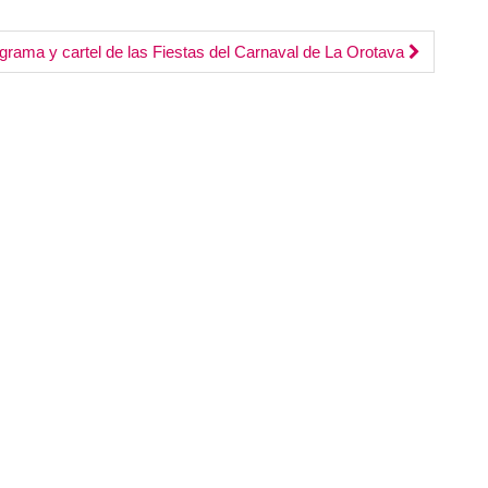
para
aumentar
grama y cartel de las Fiestas del Carnaval de La Orotava
o
disminuir
el
volumen.