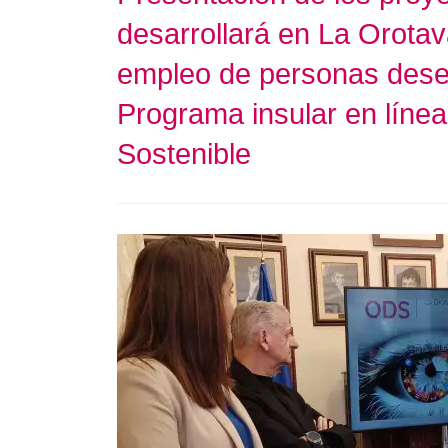
desarrollará en La Orotav
empleo de personas dese
Programa insular en línea
Sostenible