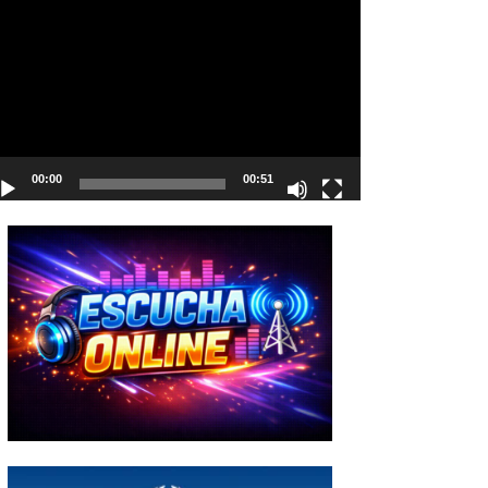
deo
00:00
00:51