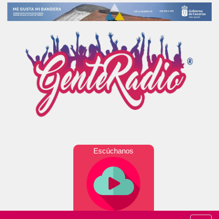
Escúchanos