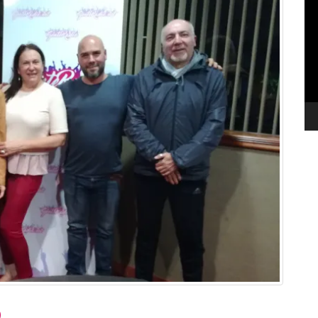
de
ví
o