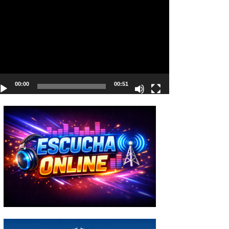
deo
00:00
00:51