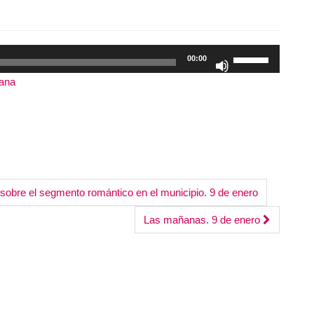
Utiliza
00:00
las
tana
|
Duración: 55:16
teclas
de
flecha
arriba/abajo
para
aumentar
 sobre el segmento romántico en el municipio. 9 de enero
o
disminuir
Las mañanas. 9 de enero
el
volumen.