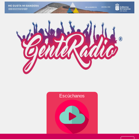
Escúchanos