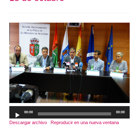
Reproductor
00:00
00:00
de
Descargar archivo
|
Reproducir en una nueva ventana
|
audio
Duración: 15:16