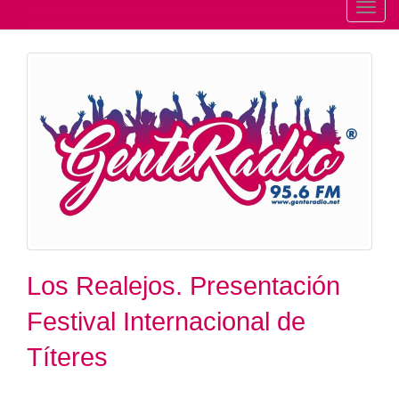
T
o
g
g
l
e
n
a
v
i
g
a
t
Los Realejos. Presentación
i
Festival Internacional de
o
n
Títeres