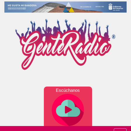
Escúchanos