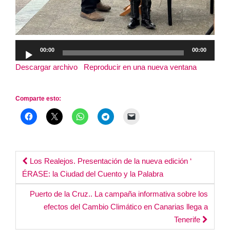
Reproductor
00:00
00:00
de
Descargar archivo
|
Reproducir en una nueva ventana
|
audio
Duración: 2:10
Comparte esto:
Post
Los Realejos. Presentación de la nueva edición ‘
ÉRASE: la Ciudad del Cuento y la Palabra
navigation
Puerto de la Cruz.. La campaña informativa sobre los
efectos del Cambio Climático en Canarias llega a
Tenerife