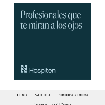
Portada
Aviso Legal
Promociona tu empresa
Desarrollado por Pol Cámara
.