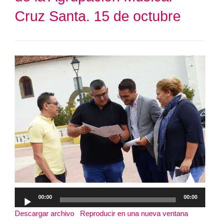
Cruz Santa. 15 de octubre
Reproductor
00:00
00:00
de
Descargar archivo
|
Reproducir en una nueva ventana
|
audio