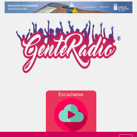
Escúchanos