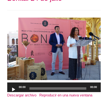
Reproductor
00:00
00:00
de
Descargar archivo
|
Reproducir en una nueva ventana
|
audio
Duración: 6:21