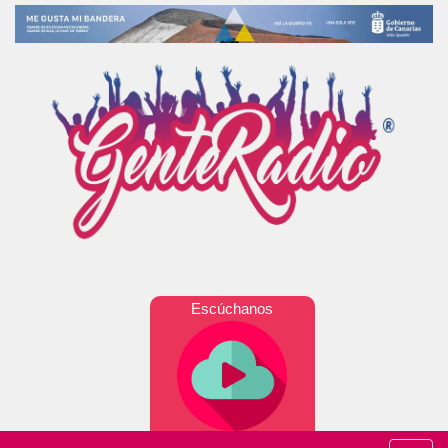
Escúchanos