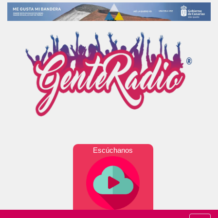
Escúchanos