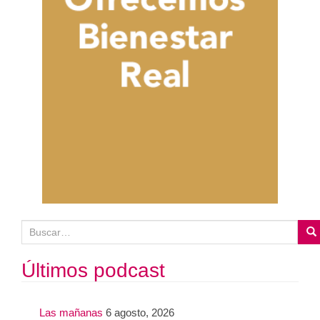
B
u
s
Últimos podcast
c
a
Las mañanas
6 agosto, 2026
r