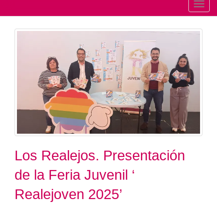
T
o
g
g
l
e
n
a
v
i
g
a
t
Los Realejos. Presentación
i
de la Feria Juvenil ‘
o
n
Realejoven 2025’