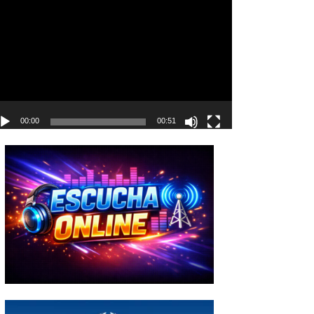
deo
00:00
00:51