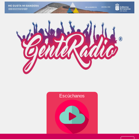
Escúchanos