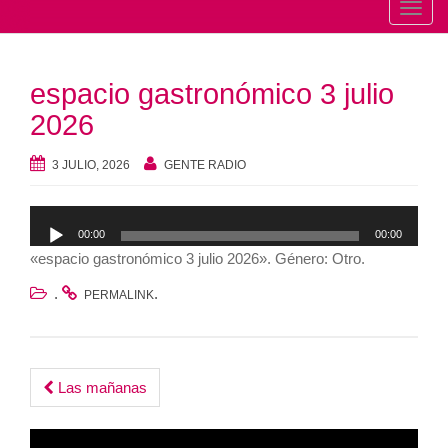
T
o
g
espacio gastronómico 3 julio
g
l
2026
e
n
3 JULIO, 2026
GENTE RADIO
a
v
Reproductor
00:00
00:00
i
de
«espacio gastronómico 3 julio 2026». Género: Otro.
g
audio
a
.
.
PERMALINK
t
i
o
Post
Las mañanas
n
navigation
Reproductor