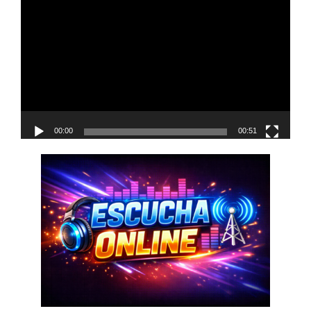
de
vídeo
00:00
00:51