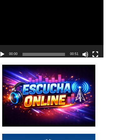
deo
00:00
00:51