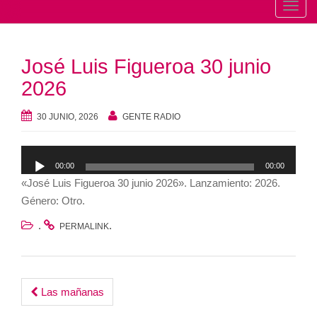
T
o
g
José Luis Figueroa 30 junio
g
l
2026
e
n
30 JUNIO, 2026
GENTE RADIO
a
v
Reproductor
00:00
00:00
i
de
«José Luis Figueroa 30 junio 2026». Lanzamiento: 2026.
g
audio
Género: Otro.
a
t
.
.
PERMALINK
i
o
n
Post
Las mañanas