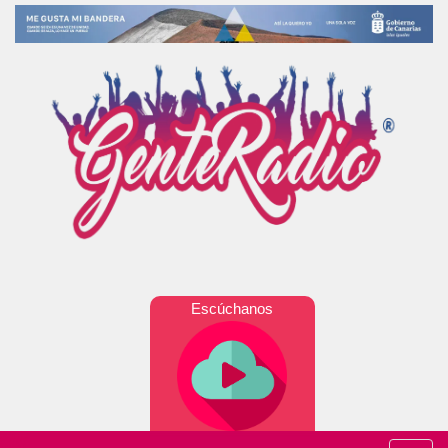
Escúchanos