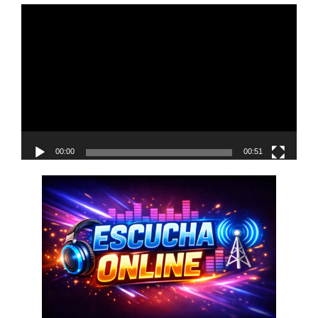
navigation
Reproductor
de
vídeo
00:00
00:51