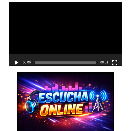
navigation
Reproductor
de
vídeo
00:00
00:51