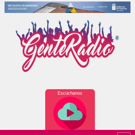
Escúchanos