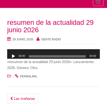
T
o
g
resumen de la actualidad 29
g
l
junio 2026
e
n
29 JUNIO, 2026
GENTE RADIO
a
v
Reproductor
00:00
00:00
i
de
«resumen de la actualidad 29 junio 2026». Lanzamiento:
g
audio
2026. Género: Otro.
a
t
.
.
PERMALINK
i
o
n
Post
Las mañanas