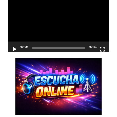
de
vídeo
00:00
00:51