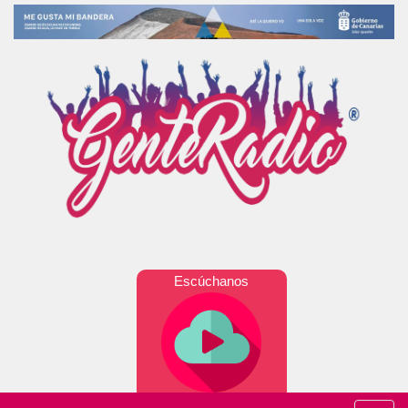
Escúchanos