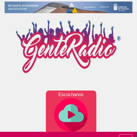
Escúchanos