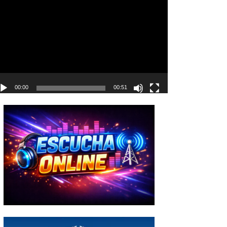
deo
00:00
00:51