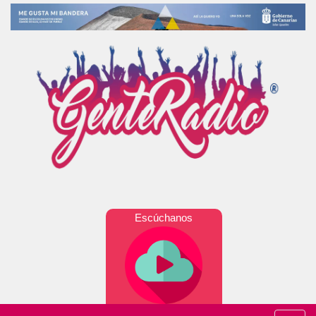
Escúchanos