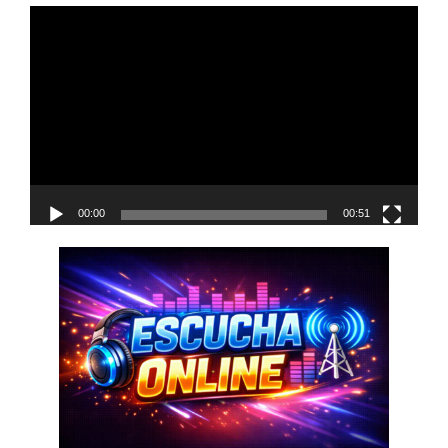
navigation
Reproductor
de
vídeo
00:00
00:51