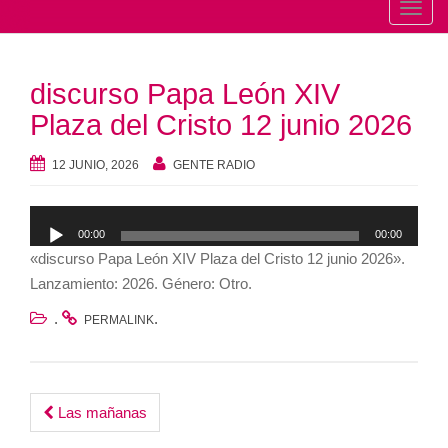
T
o
g
discurso Papa León XIV
g
l
Plaza del Cristo 12 junio 2026
e
n
12 JUNIO, 2026
GENTE RADIO
a
v
Reproductor
00:00
00:00
i
de
«discurso Papa León XIV Plaza del Cristo 12 junio 2026».
g
audio
Lanzamiento: 2026. Género: Otro.
a
t
.
.
PERMALINK
i
o
n
Post
Las mañanas