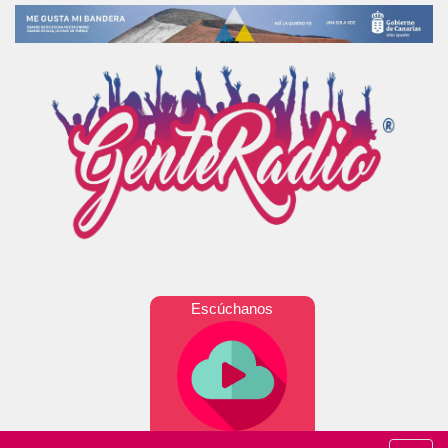
Escúchanos