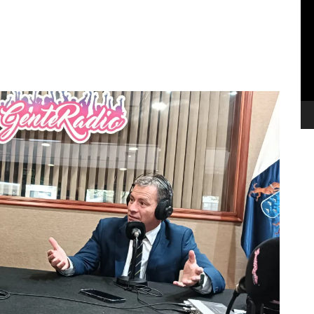
de
ví