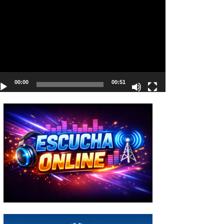
deo
00:00
00:51