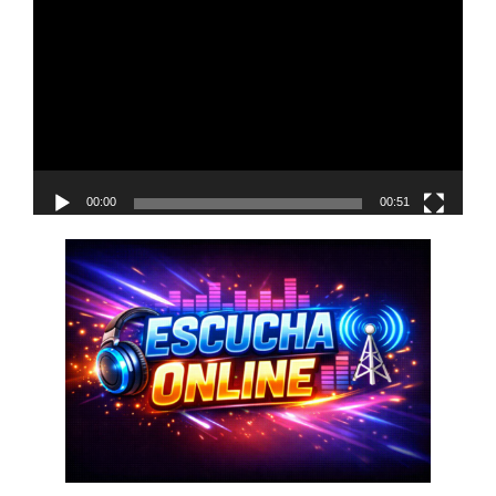
de
vídeo
00:00
00:51