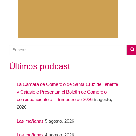
B
u
s
Últimos podcast
c
a
La Cámara de Comercio de Santa Cruz de Tenerife
r
y Cajasiete Presentan el Boletín de Comercio
:
correspondiente al II trimestre de 2026
5 agosto,
2026
Las mañanas
5 agosto, 2026
Las mañanas
4 agosto, 2026