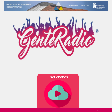
Escúchanos