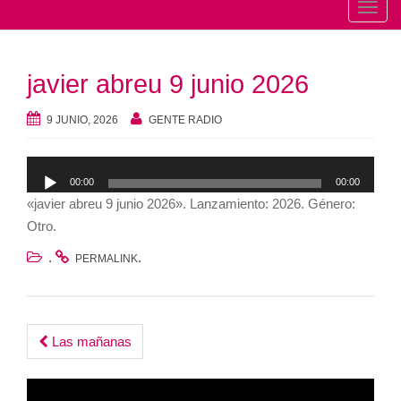
T
o
g
javier abreu 9 junio 2026
g
l
9 JUNIO, 2026
GENTE RADIO
e
n
Reproductor
a
00:00
00:00
de
v
«javier abreu 9 junio 2026». Lanzamiento: 2026. Género:
audio
i
Otro.
g
.
.
a
PERMALINK
t
i
o
Post
Las mañanas
n
navigation
Reproductor