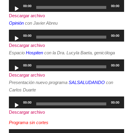
Reproductor
00:00
00:00
de
Descargar archivo
audio
Opinión
con Javier Abreu
Reproductor
00:00
00:00
de
Descargar archivo
audio
Espacio
Hospiten
con la Dra. Lucyla Baeta, genicóloga
Reproductor
00:00
00:00
de
Descargar archivo
audio
Presentación nuevo programa
SALSALUDANDO
con
Carlos Duarte
Reproductor
00:00
00:00
de
Descargar archivo
audio
Programa sin cortes
Reproductor