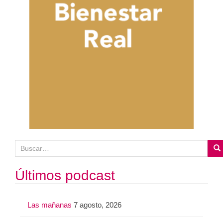
B
u
s
Últimos podcast
c
a
Las mañanas
7 agosto, 2026
r
: