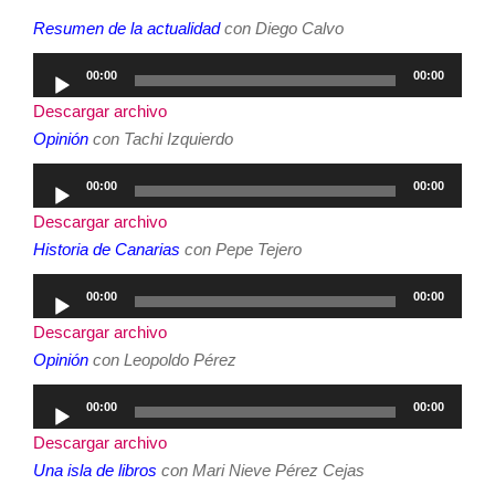
Resumen de la actualidad
con Diego Calvo
Reproductor
00:00
00:00
de
Descargar archivo
audio
Opinión
con Tachi Izquierdo
Reproductor
00:00
00:00
de
Descargar archivo
audio
Historia de Canarias
con Pepe Tejero
Reproductor
00:00
00:00
de
Descargar archivo
audio
Opinión
con Leopoldo Pérez
Reproductor
00:00
00:00
de
Descargar archivo
audio
Una isla de libros
con Mari Nieve Pérez Cejas