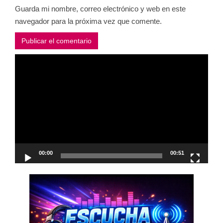
Guarda mi nombre, correo electrónico y web en este
navegador para la próxima vez que comente.
Reproductor
de
vídeo
00:00
00:51