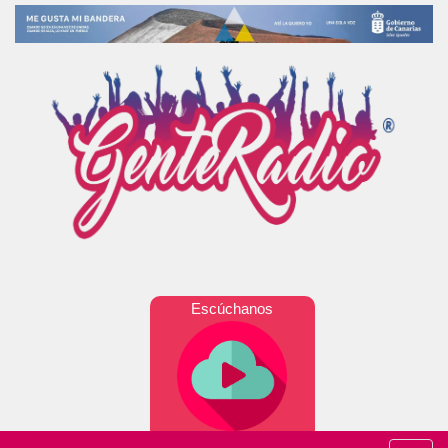
Escúchanos