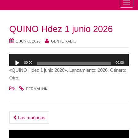
T
o
g
QUINO Hdez 1 junio 2026
g
l
1 JUNIO, 2026
GENTE RADIO
e
n
Reproductor
a
00:00
00:00
de
v
«QUINO Hdez 1 junio 2026». Lanzamiento: 2026. Género:
audio
i
Otro.
g
.
.
a
PERMALINK
t
i
o
Post
Las mañanas
n
navigation
Reproductor