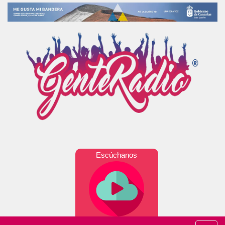
Escúchanos