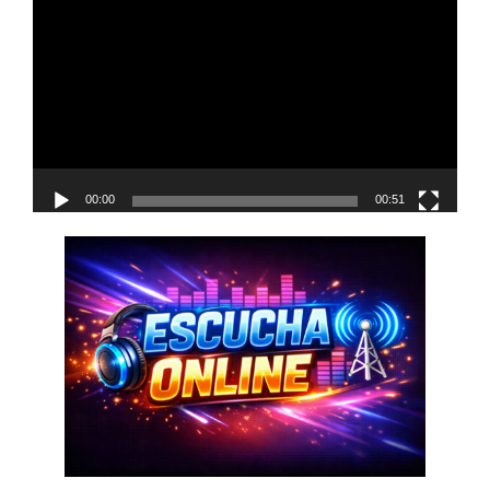
de
vídeo
00:00
00:51