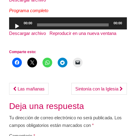
audio
Programa completo
Reproductor
00:00
00:00
de
Descargar archivo
|
Reproducir en una nueva ventana
|
audio
Duración: 3:39:56
|
Grabado el 25 mayo, 2026
Comparte esto:
Post
Las mañanas
Sintonía con la Iglesia
navigation
Deja una respuesta
Tu dirección de correo electrónico no será publicada.
Los
campos obligatorios están marcados con
*
Comentario
*