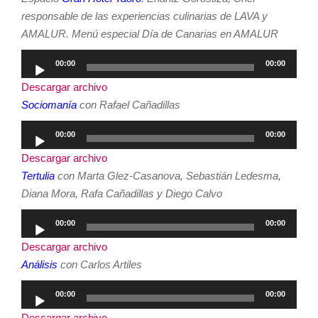
responsable de las experiencias culinarias de LAVA y
AMALUR. Menú especial Día de Canarias en AMALUR
Reproductor
00:00
00:00
de
Descargar archivo
audio
Sociomanía
con Rafael Cañadillas
Reproductor
00:00
00:00
de
Descargar archivo
audio
Tertulia
con Marta Glez-Casanova, Sebastián Ledesma,
Diana Mora, Rafa Cañadillas y Diego Calvo
Reproductor
00:00
00:00
de
Descargar archivo
audio
Análisis
con Carlos Artiles
Reproductor
00:00
00:00
de
Descargar archivo