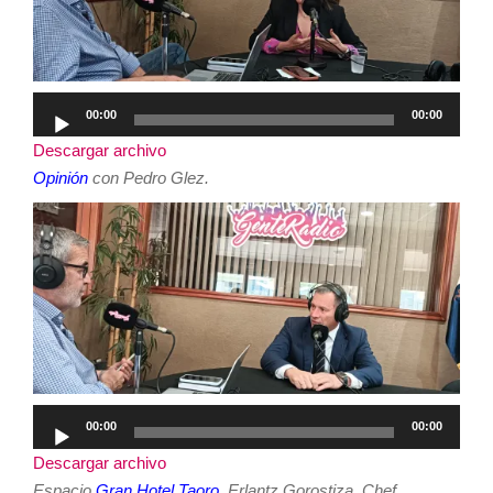
Reproductor
00:00
00:00
de
Descargar archivo
audio
Opinión
con Pedro Glez.
Reproductor
00:00
00:00
de
Descargar archivo
audio
Espacio
Gran Hotel Taoro
. Erlantz Gorostiza, Chef