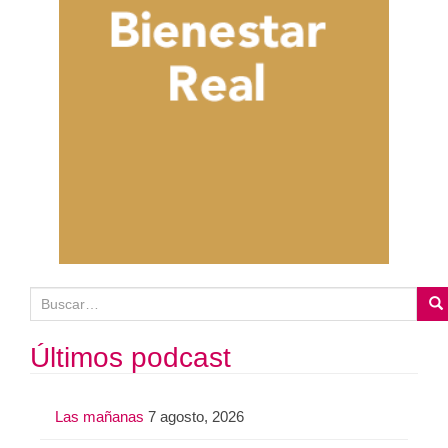
B
u
s
Últimos podcast
c
a
Las mañanas
7 agosto, 2026
r