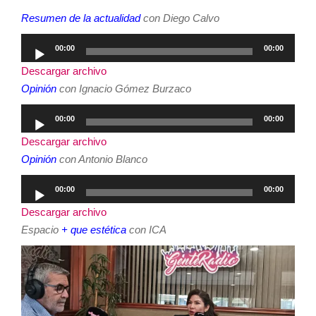
Resumen de la actualidad
con Diego Calvo
Reproductor
00:00
00:00
de
Descargar archivo
audio
Opinión
con Ignacio Gómez Burzaco
Reproductor
00:00
00:00
de
Descargar archivo
audio
Opinión
con Antonio Blanco
Reproductor
00:00
00:00
de
Descargar archivo
audio
Espacio
+ que estética
con ICA