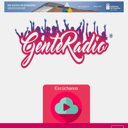
Escúchanos