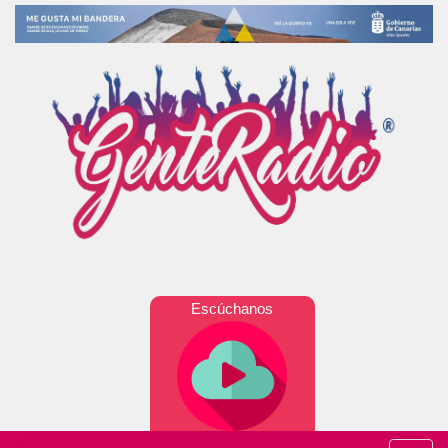
Escúchanos