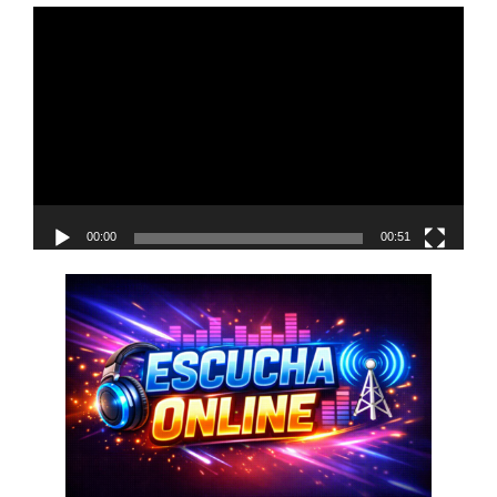
navigation
Reproductor
de
vídeo
00:00
00:51