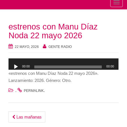
T
o
g
estrenos con Manu Díaz
g
l
Noda 22 mayo 2026
e
n
22 MAYO, 2026
GENTE RADIO
a
v
Reproductor
00:00
00:00
i
de
«estrenos con Manu Díaz Noda 22 mayo 2026».
g
audio
Lanzamiento: 2026. Género: Otro.
a
t
.
.
PERMALINK
i
o
n
Post
Las mañanas