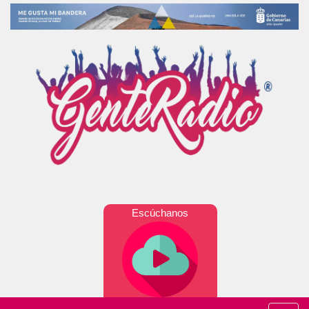
Escúchanos