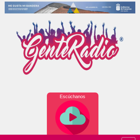
Escúchanos