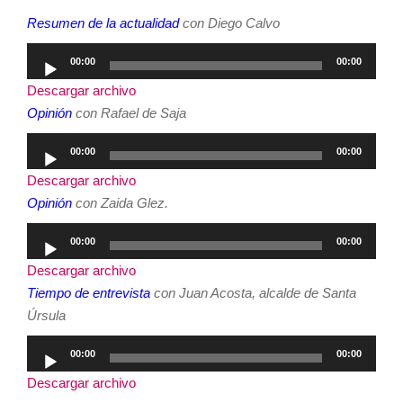
Resumen de la actualidad
con Diego Calvo
Reproductor
00:00
00:00
de
Descargar archivo
audio
Opinión
con Rafael de Saja
Reproductor
00:00
00:00
de
Descargar archivo
audio
Opinión
con Zaida Glez.
Reproductor
00:00
00:00
de
Descargar archivo
audio
Tiempo de entrevista
con Juan Acosta, alcalde de Santa
Úrsula
Reproductor
00:00
00:00
de
Descargar archivo
audio