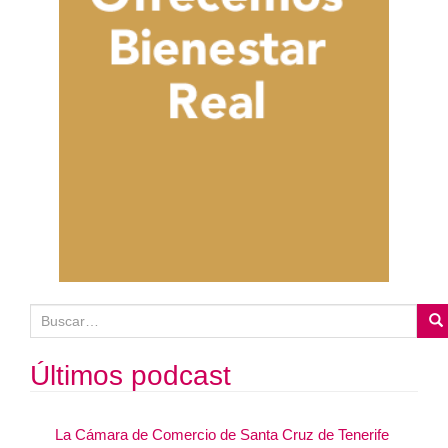
B
u
s
Últimos podcast
c
a
La Cámara de Comercio de Santa Cruz de Tenerife
r