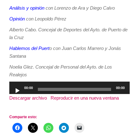
Análisis y opinión
con Lorenzo de Ara y Diego Calvo
Opinión
con Leopoldo Pérez
Alberto Cabo. Concejal de Deportes del Ayto. de Puerto de
la Cruz
Hablemos del Puert
o con Juan Carlos Marrero y Jonás
Santana
Noelia Glez. Concejal de Personal del Ayto. de Los
Realejos
Reproductor
00:00
00:00
de
Descargar archivo
|
Reproducir en una nueva ventana
|
audio
Duración: 2:52:22
Comparte esto: