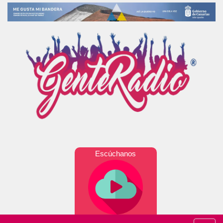
Escúchanos