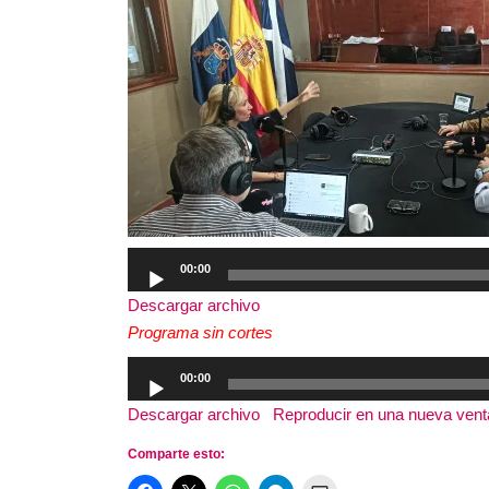
Reproductor
00:00
de
Descargar archivo
audio
Programa sin cortes
Reproductor
00:00
de
Descargar archivo
|
Reproducir en una nueva ven
audio
Comparte esto: