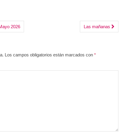
disminuir
arriba/abajo
el
para
volumen.
aumentar
 Mayo 2026
Las mañanas
o
disminuir
el
volumen.
a.
Los campos obligatorios están marcados con
*