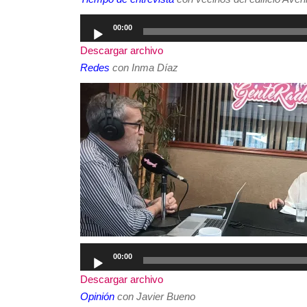
Reproductor
00:00
de
Descargar archivo
audio
Redes
con Inma Díaz
Reproductor
00:00
de
Descargar archivo
audio
Opinión
con Javier Bueno