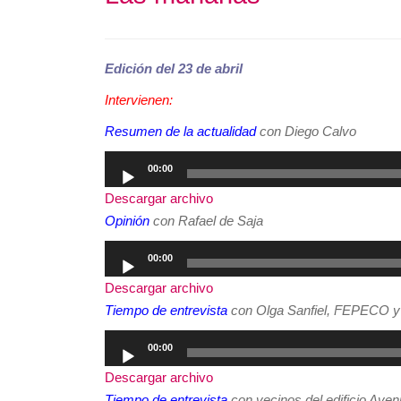
Edición del 23 de abril
Intervienen:
Resumen de la actualidad
con Diego Calvo
Reproductor
00:00
de
Descargar archivo
audio
Opinión
con Rafael de Saja
Reproductor
00:00
de
Descargar archivo
audio
Tiempo de entrevista
con Olga Sanfiel, FEPECO y
Reproductor
00:00
de
Descargar archivo
audio
Tiempo de entrevista
con vecinos del edificio Aven