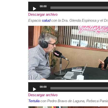
Reproductor
00:00
de
Descargar archivo
audio
Espacio
salud
con la Dra. Glenda Espinosa y el Dr.
Reproductor
00:00
de
Descargar archivo
audio
Tertulia
con Pedro Bravo de Laguna, Rebeca Pania