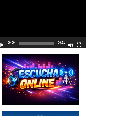
deo
00:00
00:51