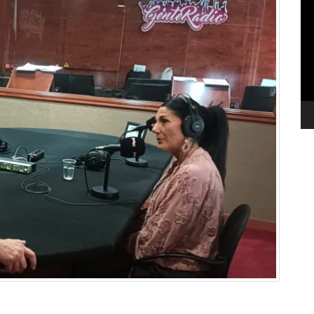
de
ví