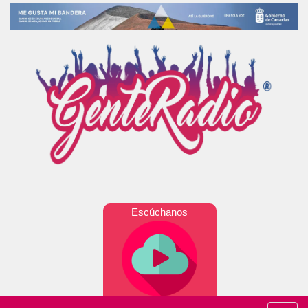
Escúchanos