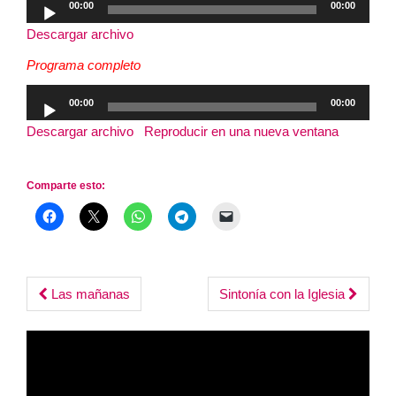
00:00
00:00
de
Descargar archivo
audio
Programa completo
Reproductor
00:00
00:00
de
Descargar archivo
|
Reproducir en una nueva ventana
|
audio
Duración: 2:51:15
Comparte esto:
Post
Las mañanas
Sintonía con la Iglesia
navigation
Reproductor
de
vídeo