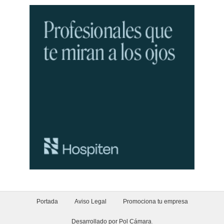
Portada
Aviso Legal
Promociona tu empresa
Desarrollado por Pol Cámara
.