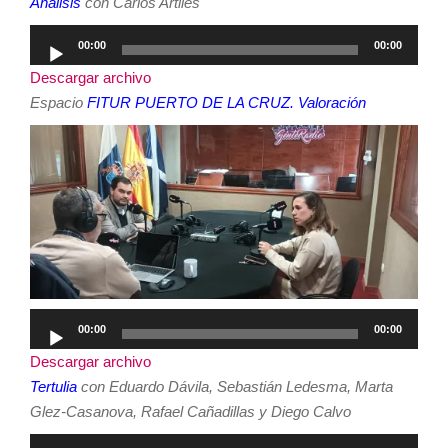
Análisis
con Carlos Artiles
Reproductor
00:00
00:00
de
Descargar archivo
audio
Espacio
FITUR PUERTO DE LA CRUZ. Valoración
Reproductor
00:00
00:00
de
Descargar archivo
audio
Tertulia
con Eduardo Dávila, Sebastián Ledesma, Marta
Glez-Casanova, Rafael Cañadillas y Diego Calvo
Reproductor