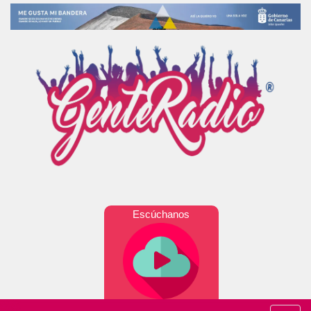
Escúchanos