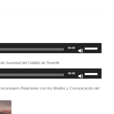
Utiliza
00:00
las
teclas
de Juventud del Cabildo de Tenerife
de
flecha
Utiliza
00:00
arriba/abajo
las
para
teclas
econsejero Relaciones con los Medios y Comunicación del
aumentar
de
o
flecha
disminuir
arriba/abajo
el
para