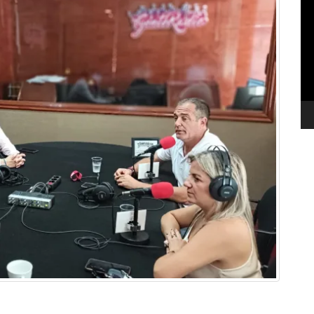
de
ví