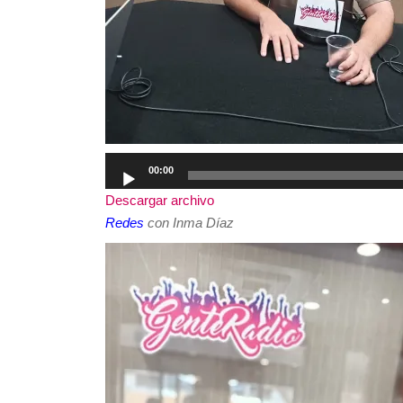
Reproductor
00:00
de
Descargar archivo
audio
Redes
con Inma Díaz