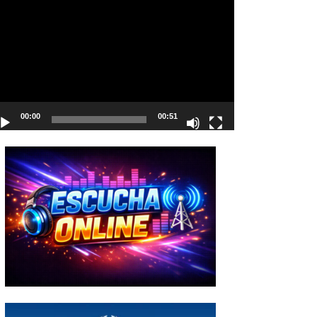
deo
00:00
00:51