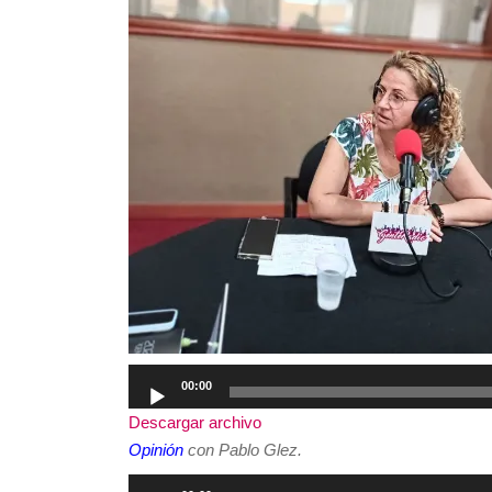
Reproductor
00:00
de
Descargar archivo
audio
Opinión
con Pablo Glez.
Reproductor