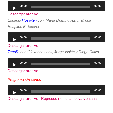
Reproductor
00:00
00:00
de
Descargar archivo
audio
Espacio
Hospiten
con María Domínguez, matrona
Hospiten Estepona
Reproductor
00:00
00:00
de
Descargar archivo
audio
Tertulia
con Giovanna Lenti, Jorge Violán y Diego Calvo
Reproductor
00:00
00:00
de
Descargar archivo
audio
Programa sin cortes
Reproductor
00:00
00:00
de
Descargar archivo
|
Reproducir en una nueva ventana
|
audio
Duración: 2:58:04