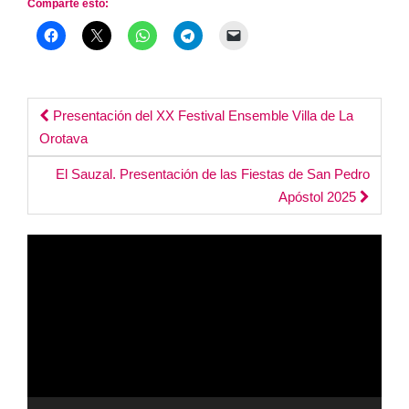
Comparte esto:
Post
Presentación del XX Festival Ensemble Villa de La
Orotava
navigation
El Sauzal. Presentación de las Fiestas de San Pedro
Apóstol 2025
Reproductor
de
vídeo