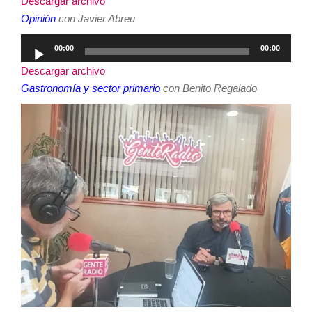
Descargar archivo
audio
Opinión
con Javier Abreu
Reproductor
00:00
00:00
de
Descargar archivo
audio
Gastronomía y sector primario
con Benito Regalado