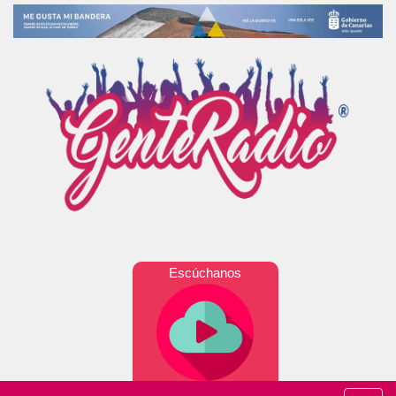
Escúchanos