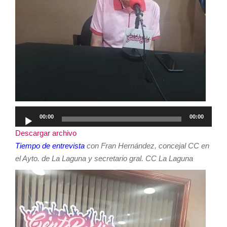
Reproductor
00:00
00:00
de
Descargar archivo
audio
Tiempo de entrevista
con Fran Hernández, concejal CC en
el Ayto. de La Laguna y secretario gral. CC La Laguna