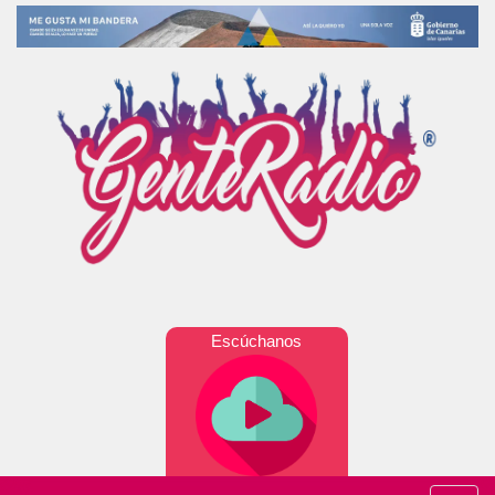
Escúchanos