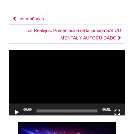
Post
Las mañanas
navigation
Los Realejos. Presentación de la jornada SALUD
MENTAL Y AUTOCUIDADO
Reproductor
de
vídeo
00:00
00:51