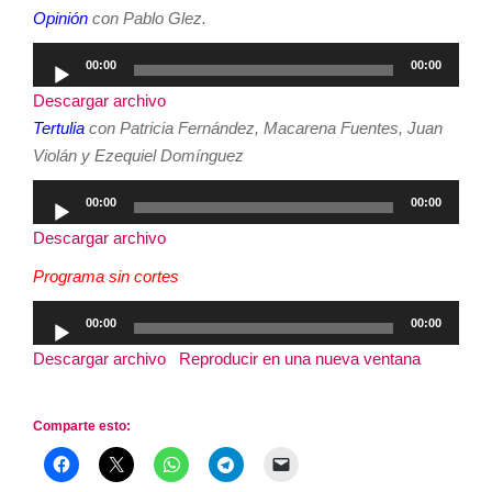
audio
Opinión
con Pablo Glez.
Reproductor
00:00
00:00
de
Descargar archivo
audio
Tertulia
con Patricia Fernández, Macarena Fuentes, Juan
Violán y Ezequiel Domínguez
Reproductor
00:00
00:00
de
Descargar archivo
audio
Programa sin cortes
Reproductor
00:00
00:00
de
Descargar archivo
|
Reproducir en una nueva ventana
|
audio
Duración: 2:53:39
Comparte esto: