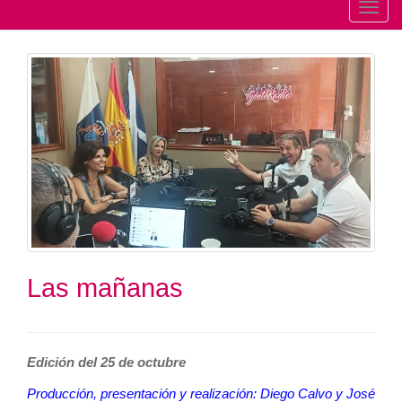
T
o
g
g
l
e
n
a
v
i
g
a
t
Las mañanas
i
o
n
Edición del 25 de octubre
Producción, presentación y realización: Diego Calvo y José