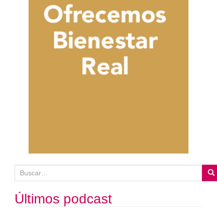
B
u
s
Últimos podcast
c