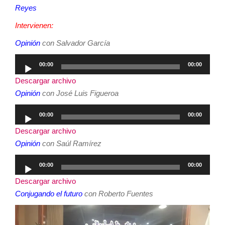
Reyes
Intervienen:
Opinión
con Salvador García
Reproductor
00:00
00:00
de
Descargar archivo
audio
Opinión
con José Luis Figueroa
Reproductor
00:00
00:00
de
Descargar archivo
audio
Opinión
con Saúl Ramírez
Reproductor
00:00
00:00
de
Descargar archivo
audio
Conjugando el futuro
con Roberto Fuentes