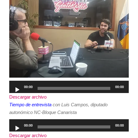
Reproductor
00:00
00:00
de
Descargar archivo
audio
Tiempo de entrevista
con Luis Campos, diputado
autonómico NC-Bloque Canarista
Reproductor
00:00
00:00
de
Descargar archivo